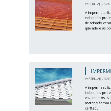
IMPERLLAJE / SAN
A impermeabiliz
industriais pro
de telhado cerâm
que adere às po
IMPERM
IMPERLLAJE / SAN
A impermeabiliz
industriais prot
vazamentos. A i
material forma 
cer&ac...