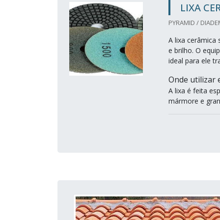
LIXA CE
PYRAMID / DIADE
A lixa cerâmica
e brilho. O equ
ideal para ele t
Onde utilizar
A lixa é feita 
mármore e granit