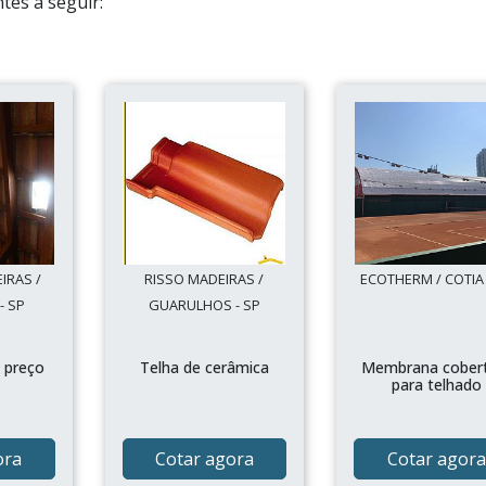
tes a seguir:
IRAS /
RISSO MADEIRAS /
ECOTHERM / COTIA 
- SP
GUARULHOS - SP
 preço
Telha de cerâmica
Membrana cober
para telhado
ora
Cotar agora
Cotar agora