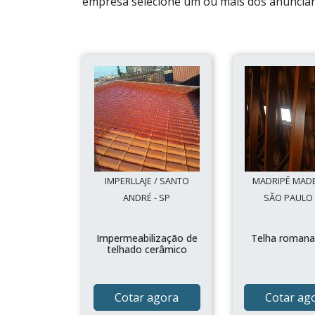
empresa selecione um ou mais dos anuncian
IMPERLLAJE / SANTO
MADRIPÊ MADE
ANDRÉ - SP
SÃO PAULO 
Impermeabilização de
Telha romana
telhado cerâmico
Cotar agora
Cotar ag