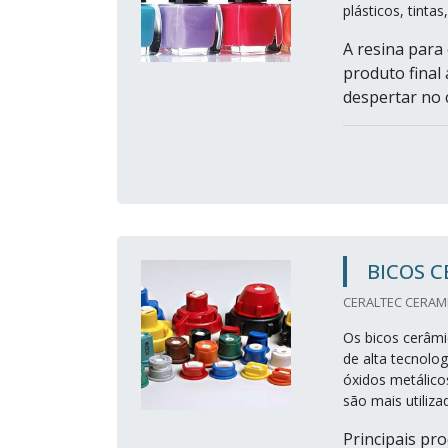
plásticos, tinta
A resina para
produto final
despertar no c
BICOS 
CERALTEC CERAMIC
Os bicos cerâmi
de alta tecnolo
óxidos metálicos
são mais utiliz
Principais prod