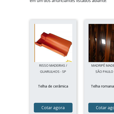
em um dos anunciantes listados adiante:
RISSO MADEIRAS /
MADRIPÊ MADE
GUARULHOS - SP
SÃO PAULO 
Telha de cerâmica
Telha romana
Cotar agora
Cotar ag