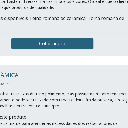
ca. Existem diversas marcas, modelos e cores. O ideal é que o client
busque produtos de qualidade.
as disponíveis Telha romana de cerâmica; Telha romana de
Cotar agora
RÂMICA
MA - SP
 substitui as lixas dutit no polimento, elas possuem um bom rendimen
ipamento pode ser utilizado com uma lixadeira úmida ou seca, a rota
rabalhar é entre 2500 e 3000 rpm.
 este produto
especialmente para atender as necessidades dos restauradores de