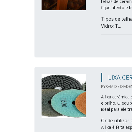
telhas de cerâmi
fique atento e 
Tipos de telh
Vidro; T...
LIXA CE
PYRAMID / DIADE
A lixa cerâmica
e brilho. O equ
ideal para ele t
Onde utilizar
A lixa é feita 