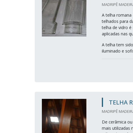
MADRIPÊ MADEIRA
A telha romana 
telhados para d
telha de vidro 
aplicadas nas q
A telha tem sid
iluminado e sofis
TELHA 
MADRIPÊ MADEIRA
De cerâmica ou 
mais utilizadas