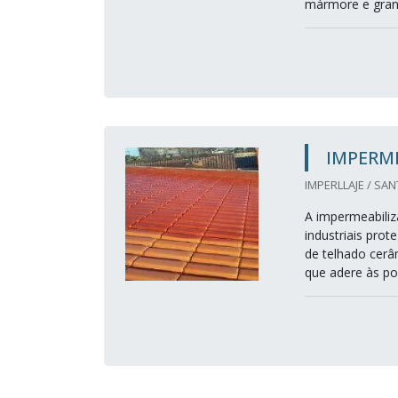
mármore e granit
IMPERM
IMPERLLAJE / SAN
A impermeabiliz
industriais pro
de telhado cerâm
que adere às po