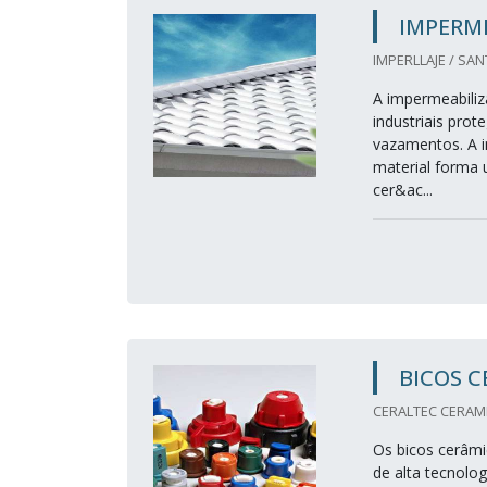
IMPERM
IMPERLLAJE / SAN
A impermeabiliz
industriais prot
vazamentos. A i
material forma 
cer&ac...
BICOS 
CERALTEC CERAMIC
Os bicos cerâmi
de alta tecnolo