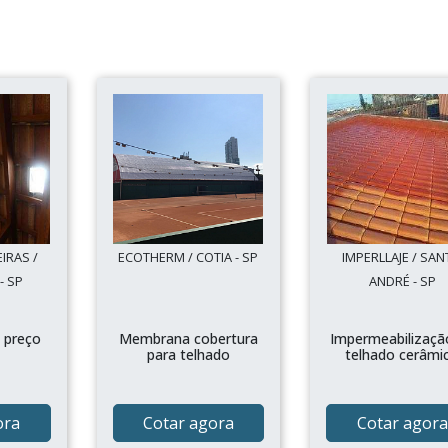
IRAS /
ECOTHERM / COTIA - SP
IMPERLLAJE / SA
- SP
ANDRÉ - SP
 preço
Membrana cobertura
Impermeabilizaçã
para telhado
telhado cerâmi
ora
Cotar agora
Cotar agora