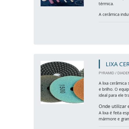
térmica.
A cerâmica indu
LIXA CE
PYRAMID / DIADE
A lixa cerâmica
e brilho. O equ
ideal para ele t
Onde utilizar
A lixa é feita 
mármore e granit