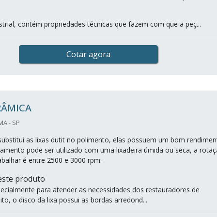
strial, contém propriedades técnicas que fazem com que a peç...
Cotar agora
RÂMICA
MA - SP
 substitui as lixas dutit no polimento, elas possuem um bom rendimen
ipamento pode ser utilizado com uma lixadeira úmida ou seca, a rota
rabalhar é entre 2500 e 3000 rpm.
 este produto
especialmente para atender as necessidades dos restauradores de
o, o disco da lixa possui as bordas arredond...