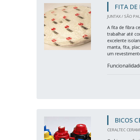
FITA DE
JUNTAX / SÃO PAU
A fita de fibra 
trabalhar até c
excelente isola
manta, fita, pl
um revestimento
Funcionalidade
BICOS 
CERALTEC CERAMIC