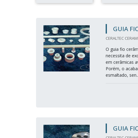
GUIA FI
CERALTEC CERAMIC
O guia fio cerâ
necessita de exc
em cerâmicas av
Porém, o acabam
esmaltado, sen..
GUIA FI
CERALTEC CERAMIC