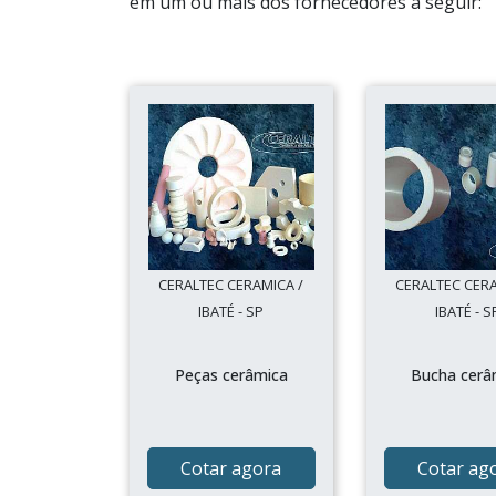
em um ou mais dos fornecedores a seguir:
CERALTEC CERAMICA /
CERALTEC CERA
IBATÉ - SP
IBATÉ - S
Peças cerâmica
Bucha cerâ
Cotar agora
Cotar ag