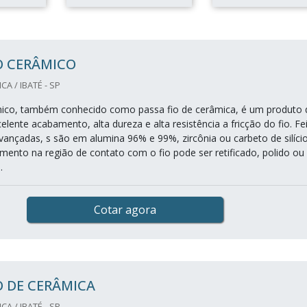
O CERÂMICO
A / IBATÉ - SP
mico, também conhecido como passa fio de cerâmica, é um produto 
elente acabamento, alta dureza e alta resistência a fricção do fio. Fe
ançadas, s são em alumina 96% e 99%, zircônia ou carbeto de silício
ento na região de contato com o fio pode ser retificado, polido ou
.
Cotar agora
O DE CERÂMICA
A / IBATÉ - SP