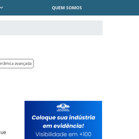
QUEM SOMOS
cerâmica avançada
que